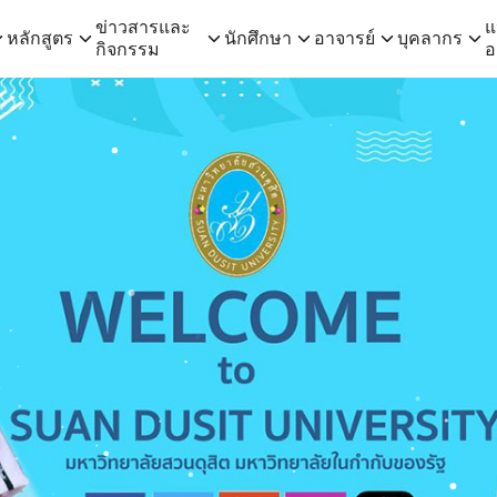
ข่าวสารและ
แ
หลักสูตร
นักศึกษา
อาจารย์
บุคลากร
กิจกรรม
อ
arch
: