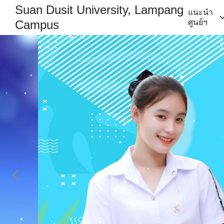
Skip
Suan Dusit University, Lampang
แนะนำ
to
Campus
ศูนย์ฯ
content
Se
for