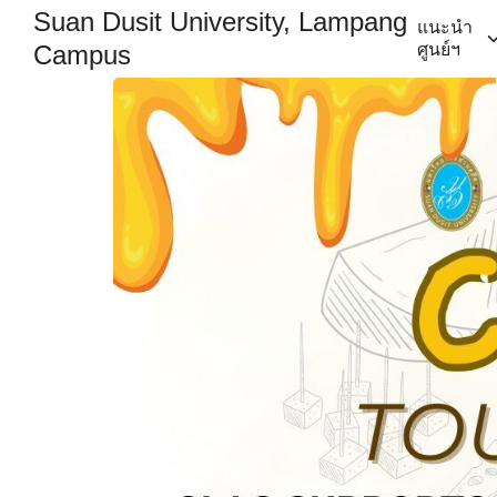
Skip
Suan Dusit University, Lampang
แนะนำ
to
Campus
ศูนย์ฯ
content
Se
for