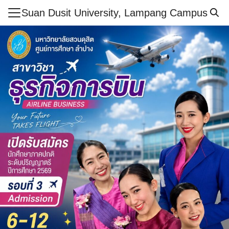
Skip
Suan Dusit University, Lampang Campus
to
Search
content
for:
ำศูนย์ฯ
ูตร
สารและกิจกรรม
กษา
ย์
ากร
เรียนรู้ออนไลน์
ศึกษาปลอดภัย
อเรา