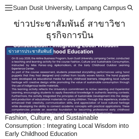
Skip
Suan Dusit University, Lampang Campus
to
Search
content
ข่าวประชาสัมพันธ์ สาขาวิชา
for:
ธุรกิจการบิน
ำศูนย์ฯ
ข่าวสารประชาสัมพันธ์
ูตร
สารและกิจกรรม
กษา
ย์
ากร
เรียนรู้ออนไลน์
Fashion, Culture, and Sustainable
ศึกษาปลอดภัย
Consumption : Integrating Local Wisdom into
อเรา
Early Childhood Education