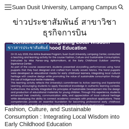
Skip
Suan Dusit University, Lampang Campus
to
Search
content
ข่าวประชาสัมพันธ์ สาขาวิชา
for:
ธุรกิจการบิน
ำศูนย์ฯ
ข่าวสารประชาสัมพันธ์
ูตร
สารและกิจกรรม
กษา
ย์
ากร
เรียนรู้ออนไลน์
Fashion, Culture, and Sustainable
ศึกษาปลอดภัย
Consumption : Integrating Local Wisdom into
อเรา
Early Childhood Education