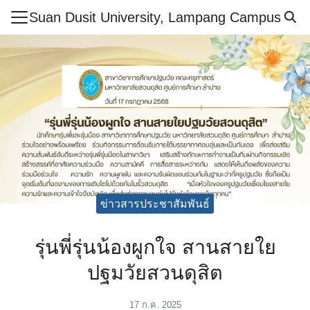
Skip
Suan Dusit University, Lampang Campus
to
Search
content
for:
ำศูนย์ฯ
ูตร
สารและกิจกรรม
กษา
ย์
ข่าวสารประชาสัมพันธ์
ากร
เรียนรู้ออนไลน์
รุ่นพี่รุ่นน้องผูกใจ สานสายใย
ศึกษาปลอดภัย
ปฐมวัยสวนดุสิต
อเรา
17 ก.ค. 2025