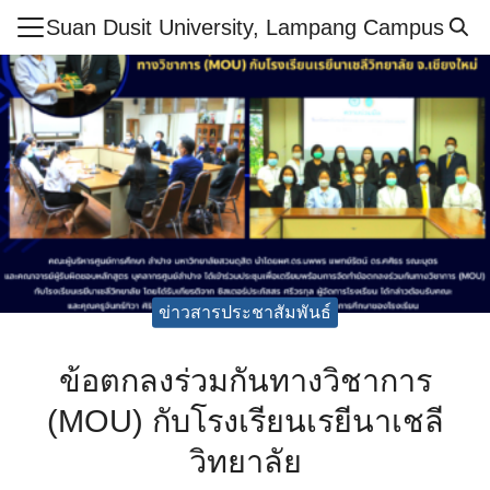
Skip
Suan Dusit University, Lampang Campus
to
Search
content
for:
ำศูนย์ฯ
ูตร
สารและกิจกรรม
กษา
ย์
ข่าวสารประชาสัมพันธ์
ากร
ข้อตกลงร่วมกันทางวิชาการ
เรียนรู้ออนไลน์
(MOU) กับโรงเรียนเรยีนาเชลี
ศึกษาปลอดภัย
วิทยาลัย
อเรา