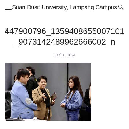
Skip
Suan Dusit University, Lampang Campus
to
Search
content
for:
447900796_1359408655007101
ำศูนย์ฯ
_9073142489962666002_n
ูตร
10 มิ.ย. 2024
สารและกิจกรรม
กษา
ย์
ากร
เรียนรู้ออนไลน์
ศึกษาปลอดภัย
อเรา