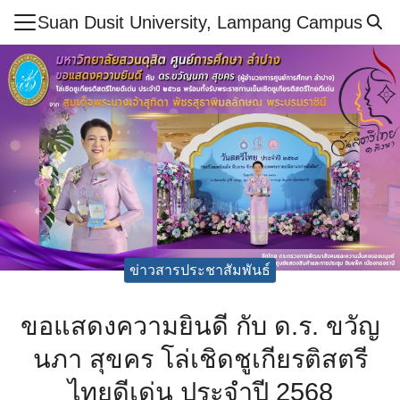
Skip
Suan Dusit University, Lampang Campus
to
Search
content
for:
ำศูนย์ฯ
ูตร
สารและกิจกรรม
กษา
ย์
ข่าวสารประชาสัมพันธ์
ากร
เรียนรู้ออนไลน์
ขอแสดงความยินดี กับ ด.ร. ขวัญ
ศึกษาปลอดภัย
นภา สุขคร โล่เชิดชูเกียรติสตรี
อเรา
ไทยดีเด่น ประจำปี 2568