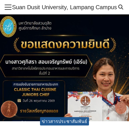
Skip
Suan Dusit University, Lampang Campus
to
Search
content
for:
ำศูนย์ฯ
ูตร
สารและกิจกรรม
กษา
ย์
ากร
เรียนรู้ออนไลน์
ศึกษาปลอดภัย
อเรา
ข่าวสารประชาสัมพันธ์